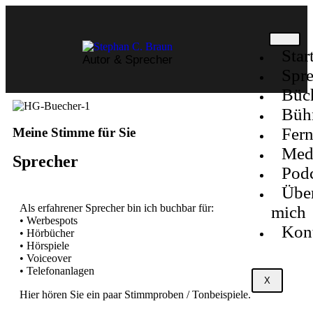
Star
Autor & Sprecher
Spre
Büc
Büh
Fer
Meine Stimme für Sie
Med
Sprecher
Podc
Übe
Als erfahrener Sprecher bin ich buchbar für:
mich
• Werbespots
Kon
• Hörbücher
• Hörspiele
• Voiceover
• Telefonanlagen
X
Hier hören Sie ein paar Stimmproben / Tonbeispiele.